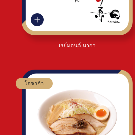
เรย์มอนด์ นากา
โอซาก้า