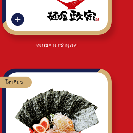
เมนยะ มาซามุเนะ
โตเกียว