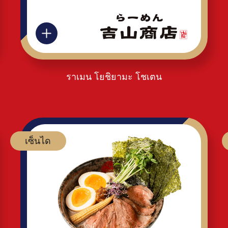
ราเมน โยชิยามะ โชเตน
เซ็นได