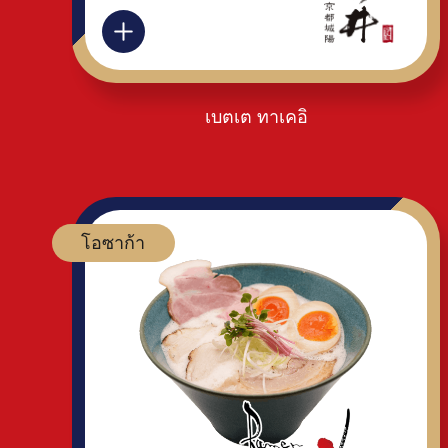
เบตเต ทาเคอิ
โอซาก้า