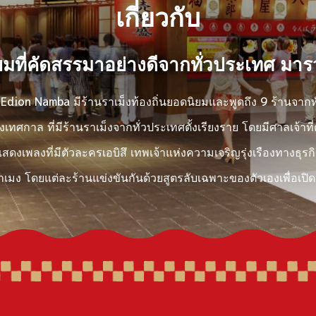
เกี่ยวกับ
มที่คัดสรรมาอย่างดีจากทั่วประเทศ มารวม
 Edion Namba มีร้านราเม็งท้องถิ่นยอดนิยมและพูดถึง 9 ร้านจาก
เทศกาล ที่มีร้านราเม็งจากทั่วประเทศตั้งเรียงราย โดยมีศาลเจ้
สดงเพลงที่มีตัวละครเอบิสึ เทพเจ้าแห่งความเจริญรุ่งเรืองทางธุรก
าเมง โดยแต่ละร้านแข่งขันกันด้วยสูตรลับเฉพาะของตัวเองเพื่อเ