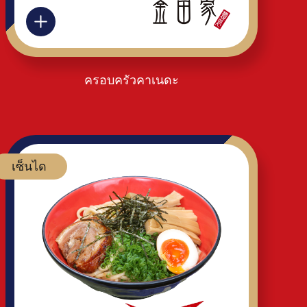
ครอบครัวคาเนดะ
เซ็นได