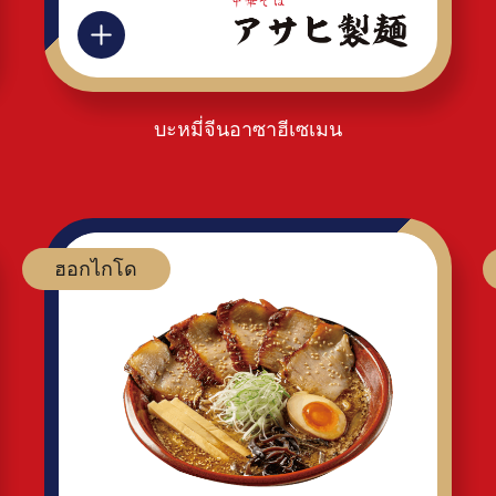
บะหมี่จีนอาซาฮีเซเมน
ฮอกไกโด